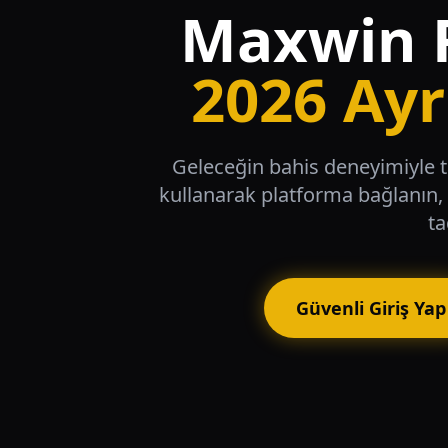
Maxwin 
2026 Ayrı
Geleceğin bahis deneyimiyle t
kullanarak platforma bağlanın,
ta
Güvenli Giriş Yap