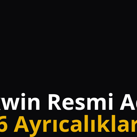
win Resmi A
 Ayrıcalıkla