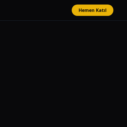
Hemen Katıl