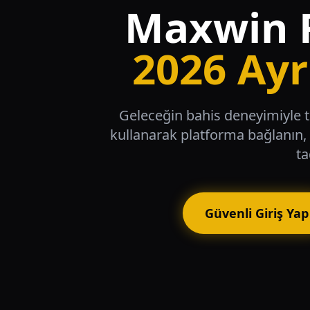
Maxwin 
2026 Ayrı
Geleceğin bahis deneyimiyle t
kullanarak platforma bağlanın,
ta
Güvenli Giriş Yap