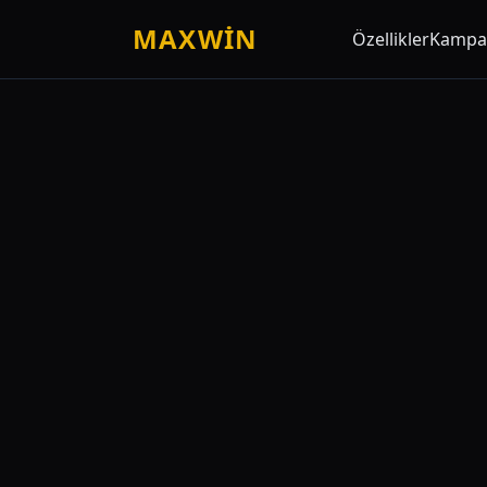
MAXWIN
Özellikler
Kampa